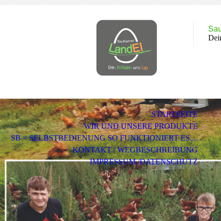
Sau
Dei
STARTSEITE
WIR UND UNSERE PRODUKTE
SB = SELBSTBEDIENUNG SO FUNKTIONIERT ES....
KONTAKT / WEGBESCHREIBUNG
IMPRESSUM /DATENSCHUTZ