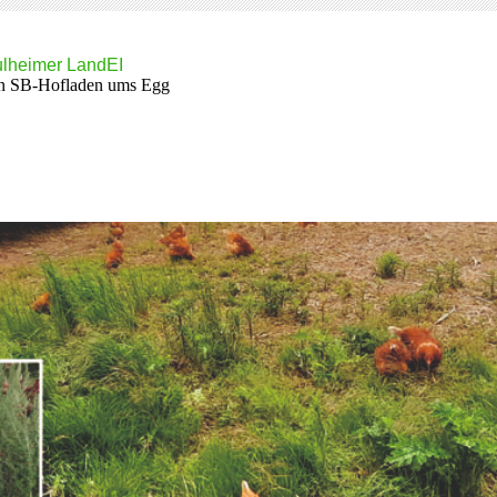
lheimer LandEI
n SB-Hofladen ums Egg