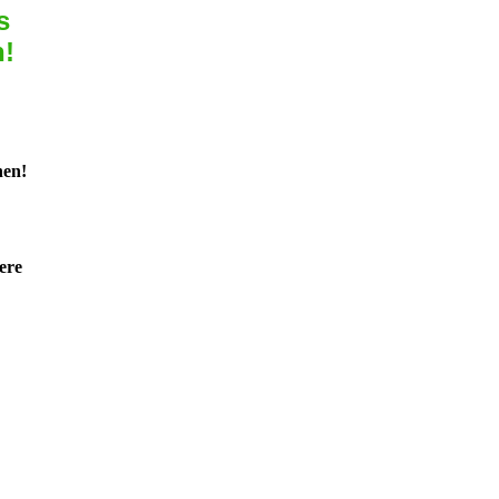
s
n!
nen!
ere