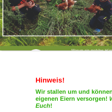
Hinweis!
Wir stallen um und könne
eigenen Eiern versorgen!
Euch
!