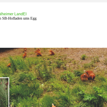
lheimer LandEI
n SB-Hofladen ums Egg