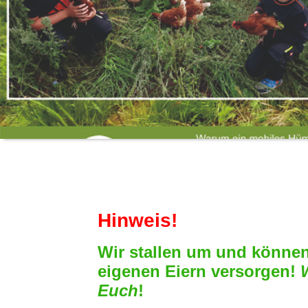
Hinweis!
Wir stallen um und könne
eigenen Eiern versorgen!
Euch
!