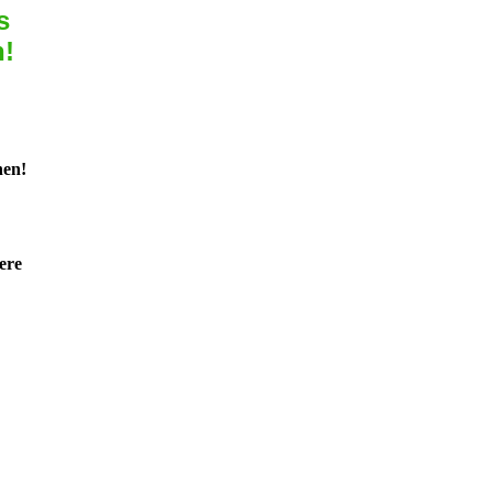
s
n!
nen!
ere