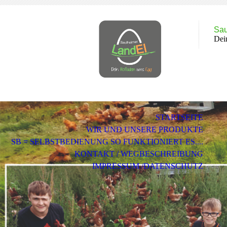
Sau
Dei
STARTSEITE
WIR UND UNSERE PRODUKTE
SB = SELBSTBEDIENUNG SO FUNKTIONIERT ES....
KONTAKT / WEGBESCHREIBUNG
IMPRESSUM /DATENSCHUTZ